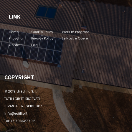
LINK
Home
Cookie Policy
Work In Progress
Filosofia
Privacy Policy
Le Nostre Opere
Contatti
Faq
COPYRIGHT
© 2019 di Edillio S.r.l.
TUTTI I DIRITTI RISERVATI
P.IVA/C.F. 07368100967
info@edillio.it
Tel: +39.035.87.79.61