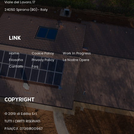
Viale del Lavoro, 17
24050 Spirano (BG) - Italy
LINK
Home
Cookie Policy
Work In Progress
Filosofia
Privacy Policy
Le Nostre Opere
Contatti
Faq
COPYRIGHT
© 2019 di Edillio S.r.l.
TUTTI I DIRITTI RISERVATI
P.IVA/C.F. 07368100967