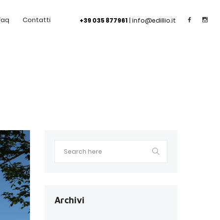
Faq
Contatti
+39 035 877961
|
info@edillio.it
Archivi