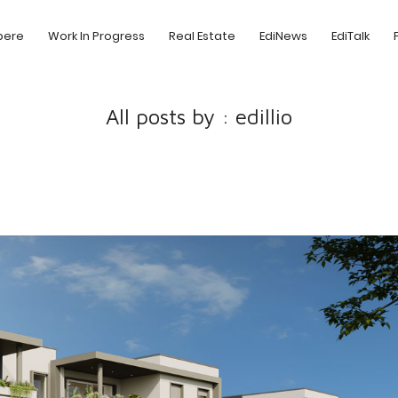
pere
Work In Progress
Real Estate
EdiNews
EdiTalk
All posts by : edillio