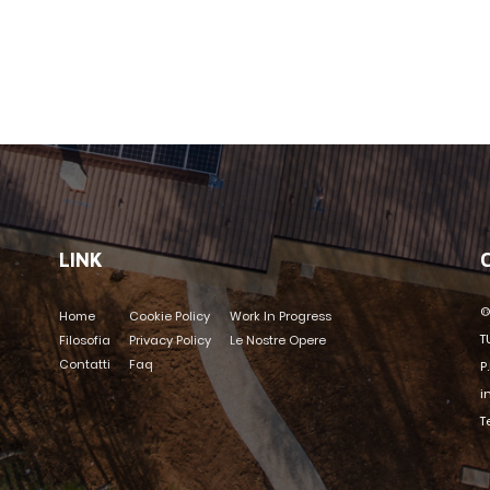
LINK
©
Home
Cookie Policy
Work In Progress
T
Filosofia
Privacy Policy
Le Nostre Opere
Contatti
Faq
P
i
T