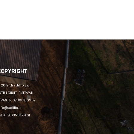
COPYRIGHT
 2019 di Edillio S.r.l.
UTTI I DIRITTI RISERVATI
.IVA/C.F. 07368100967
nfo@edillio.it
el: +39.035.87.79.61