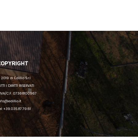
COPYRIGHT
 2019 di Edillio S.r.l.
UTTI I DIRITTI RISERVATI
.IVA/C.F. 07368100967
nfo@edillio.it
el: +39.035.87.79.61