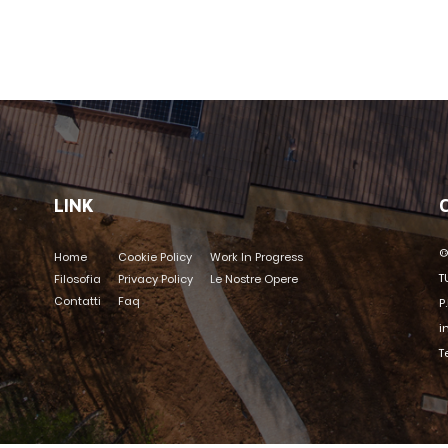
LINK
©
Home
Cookie Policy
Work In Progress
T
Filosofia
Privacy Policy
Le Nostre Opere
Contatti
Faq
P
i
T