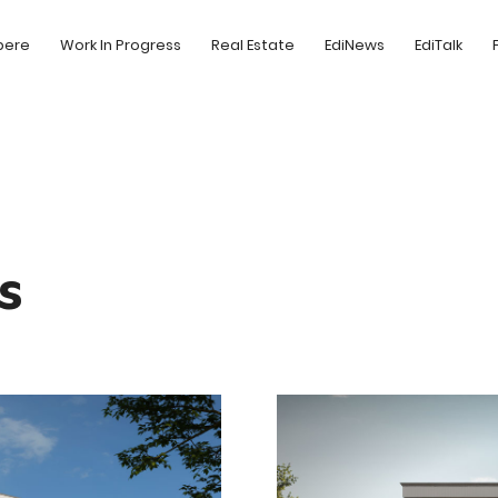
pere
Work In Progress
Real Estate
EdiNews
EdiTalk
s