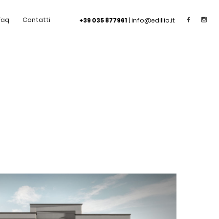
Faq
Contatti
+39 035 877961
|
info@edillio.it